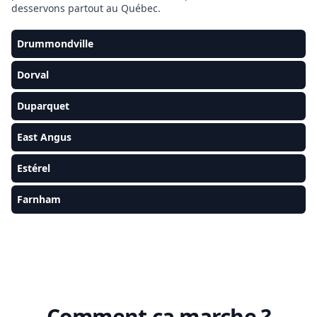
desservons partout au Québec.
Drummondville
Dorval
Duparquet
East Angus
Estérel
Farnham
Comment ça marche ?