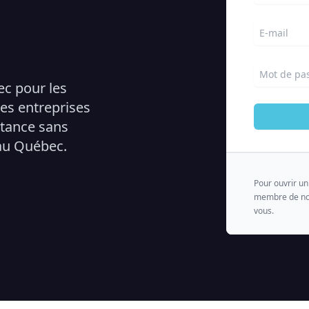
E-mail
Mot de pa
ec pour les
les entreprises
stance sans
au Québec.
Pour ouvrir u
membre de no
vous.