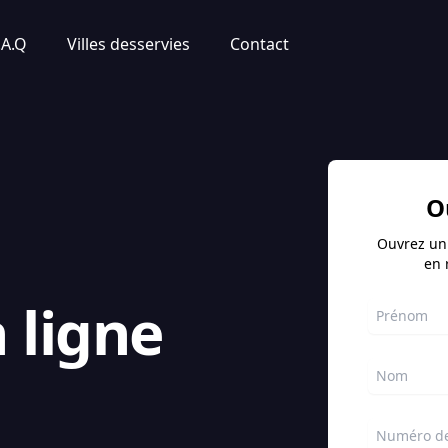
.A.Q
Villes desservies
Contact
O
Ouvrez un
en 
 ligne
Prénom
Nom
Numéro de