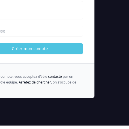
sse
Créer mon compte
n compte, vous acceptez d'être
contacté
par un
tre équipe.
Arrêtez de chercher
, on s'occupe de