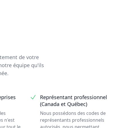
aitement de votre
otre équipe qu'ils
née.
eprises
Représentant professionnel
(Canada et Québec)
les
Nous possédons des codes de
s n'est
représentants professionnels
ur tout le
autorisés, nous permettant