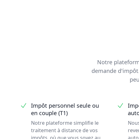
Notre plateforme
demande d'impôt. 
peu
Impôt personnel seule ou
Impô
en couple (T1)
aut
Notre plateforme simplifie le
Nous
traitement à distance de vos
reve
impôts, où que vous soyez au
auto