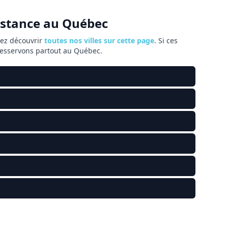
distance au Québec
vez découvrir
toutes nos villes sur cette page
. Si ces
 desservons partout au Québec.