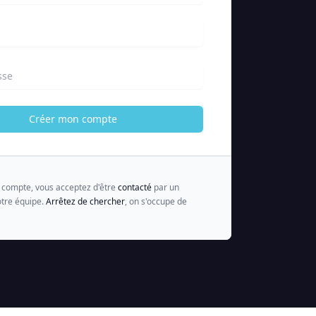
sse
Créer mon compte
n compte, vous acceptez d'être
contacté
par un
tre équipe.
Arrêtez de chercher
, on s'occupe de